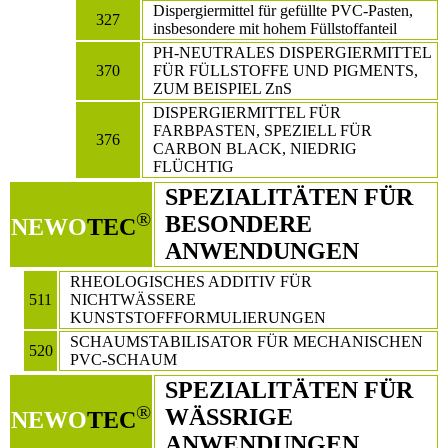
Dispergiermittel für gefüllte PVC-Pasten,
327
insbesondere mit hohem Füllstoffanteil
PH-NEUTRALES DISPERGIERMITTEL
370
FÜR FÜLLSTOFFE UND PIGMENTS,
ZUM BEISPIEL ZnS
DISPERGIERMITTEL FÜR
FARBPASTEN, SPEZIELL FÜR
376
CARBON BLACK, NIEDRIG
FLÜCHTIG
SPEZIALITÄTEN FÜR
®
BESONDERE
NEWO
TEC
ANWENDUNGEN
RHEOLOGISCHES ADDITIV FÜR
511
NICHTWÄSSERE
KUNSTSTOFFFORMULIERUNGEN
SCHAUMSTABILISATOR FÜR MECHANISCHEN
520
PVC-SCHAUM
SPEZIALITÄTEN FÜR
®
WÄSSRIGE
NEWO
TEC
ANWENDUNGEN